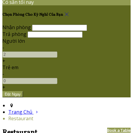
Có sẵn tối nay
Chọn Phòng Cho Kỳ Nghỉ Của Bạn
Nhận phòng
Trả phòng
Người lớn
-
+
Trẻ em
-
+
Trang Chủ
Restaurant
Restaurant
Book a Table