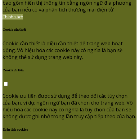
bao gồm hiển thị thông tin bằng ngôn ngữ địa phương
của bạn nếu có và phân tích thương mại điện tử.
Chính sách
Cookie cần thiết
Cookie cần thiết là điều cần thiết để trang web hoạt
động. Vô hiệu hóa các cookie này có nghĩa là bạn sẽ
không thể sử dụng trang web này.
Cookie ưu tiên
Cookie ưu tiên được sử dụng để theo dõi các tùy chọn
của bạn, ví dụ: ngôn ngữ bạn đã chọn cho trang web. Vô
hiệu hóa các cookie này có nghĩa là tùy chọn của bạn sẽ
không được ghi nhớ trong lần truy cập tiếp theo của bạn.
Phân tích cookies