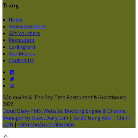
Trang
Home
Accommodation
Gift Vouchers
Restaurant
Carlingford
Our Menus
Contact Us
Bản quyền
©
The Bay Tree Restaurant & Guesthouse
2026
Cloud Diary PMS, Website, Booking Engine & Channel
Manager by GuestDiary.com
|
Sơ đồ trang web
|
Chính
sách
|
Điều khoản và điều kiện