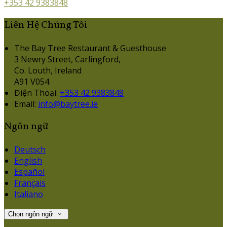
+353 42 9383848
Liên Hệ Chúng Tôi
The Bay Tree Restaurant & Guesthouse
3 Newry Street, Carlingford,
Co. Louth, Ireland
A91 V054
Điện Thoại
:
+353 42 9383848
Email:
info@baytree.ie
Ngôn ngữ
Deutsch
English
Español
Français
Italiano
Chọn ngôn ngữ