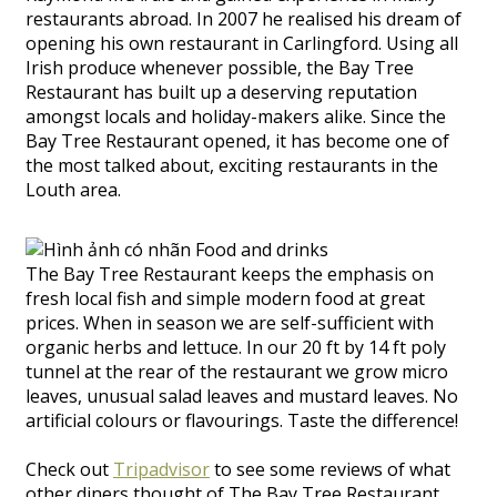
restaurants abroad. In 2007 he realised his dream of
opening his own restaurant in Carlingford. Using all
Irish produce whenever possible, the Bay Tree
Restaurant has built up a deserving reputation
amongst locals and holiday-makers alike. Since the
Bay Tree Restaurant opened, it has become one of
the most talked about, exciting restaurants in the
Louth area.
The Bay Tree Restaurant keeps the emphasis on
fresh local fish and simple modern food at great
prices. When in season we are self-sufficient with
organic herbs and lettuce. In our 20 ft by 14 ft poly
tunnel at the rear of the restaurant we grow micro
leaves, unusual salad leaves and mustard leaves. No
artificial colours or flavourings. Taste the difference!
Check out
Tripadvisor
to see some reviews of what
other diners thought of The Bay Tree Restaurant.