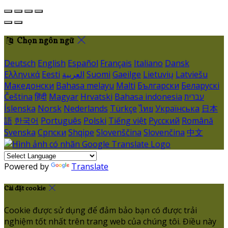
Chọn ngôn ngữ
Deutsch
English
Español
Français
Italiano
Dansk
Ελληνικά
Eesti
العربية
Suomi
Gaeilge
Lietuvių
Latviešu
Македонски
Bahasa melayu
Malti
Български
Беларускі
Čeština
हिंदी
Magyar
Hrvatski
Bahasa indonesia
עברית
Íslenska
Norsk
Nederlands
Türkçe
ไทย
Українська
日本
語
한국어
Português
Polski
Tiếng việt
Русский
Română
Svenska
Српски
Shqipe
Slovenščina
Slovenčina
中文
Powered by
Translate
Cài đặt cookie
Cookie được sử dụng để đảm bảo bạn có được trải
nghiệm tốt nhất trên trang web của chúng tôi. Điều này